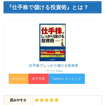
『仕手株で儲ける投資術』とは？
仕手株でしっかり儲ける投資術
created by
Rinker
Amazon
楽天市場
Yahooショッピング
読みやすさ