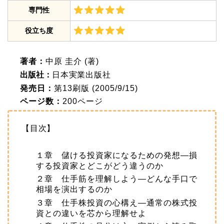
専門性
役立ち度
著者：
中原 圭介
(著)
出版社：
日本実業出版社
発売日：
第13刷版 (2005/9/15)
ページ数：
200ページ
【目次】
１章 儲ける投資家になるための発想―損
する投資家とどこがどう違うのか
２章 仕手筋を理解しよう―どんな手口で
相場を演出するのか
３章 仕手株投資の心構え―通常の株式投
資との違いを芯から理解せよ