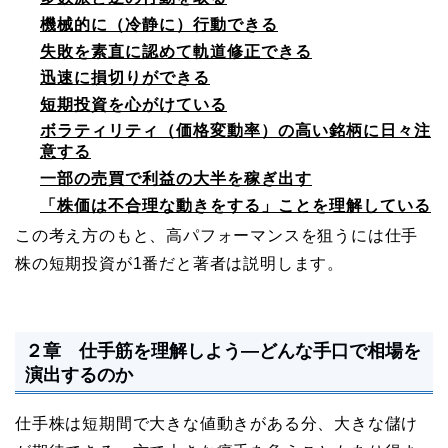
機械的に（冷静に）行動できる
失敗を素直に認めて軌道修正できる
迅速に損切りができる
短期投資を心がけている
ボラティリティ（価格変動率）の高い銘柄に日々注
意する
一部の売買で利益の大半を稼ぎ出す
「株価は不合理な動きをする」ことを理解している
この考え方のもと、高パフォーマンスを狙うには仕手
株の短期投資が1番だと著者は説明します。
２章 仕手筋を理解しよう―どんな手口で相場を
演出するのか
仕手株は短期間で大きな値動きがある分、大きな儲け