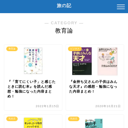
旅の記
― CATEGORY ―
教育論
教育論
ビジネス
『「育てにくい子」と感じた
『金持ち父さんの子供はみん
ときに読む本』を読んだ感
な天才』の感想・勉強になっ
想・勉強になった内容まと
た内容まとめ！
め！
2022年1月15日
2020年10月21日
乳幼児
乳幼児