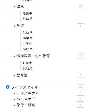
健康
25
妊娠中
乳幼児
学習
3
乳幼児
小学生
中学生
高校生
情操教育・心の教育
13
妊娠中
乳幼児
教育論
8
ライフスタイル
12
メンタルケア
3
ヘルスケア
2
旅行・観光
7