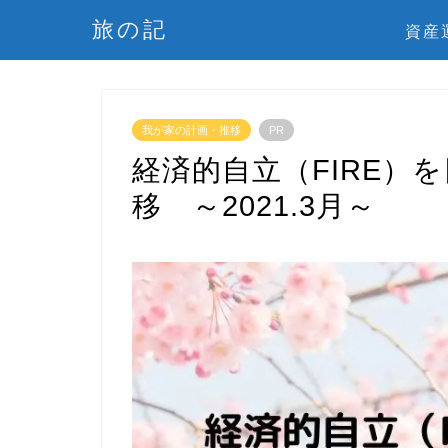
旅の記
資産
我が家の計画・推移
PR
経済的自立（FIRE）
移 ～2021.3月～