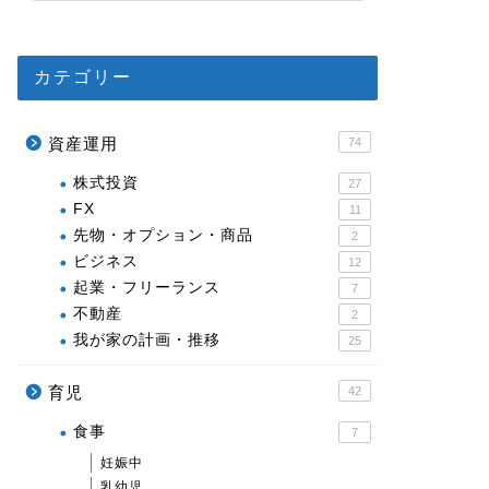
カテゴリー
資産運用
74
株式投資
27
FX
11
先物・オプション・商品
2
ビジネス
12
起業・フリーランス
7
不動産
2
我が家の計画・推移
25
育児
42
食事
7
妊娠中
乳幼児