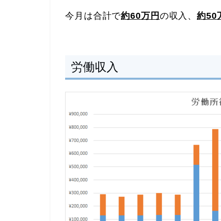
今月は合計で
約60万円
の収入、
約50
労働収入