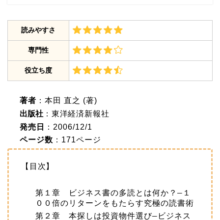
読みやすさ
専門性
役立ち度
著者
：本田
直之
(著)
出版社
：東洋経済新報社
発売日
：2006/12/1
ページ数
：171ページ
【目次】
第１章 ビジネス書の多読とは何か？
―１
００倍のリターンをもたらす究極の読書術
第２章 本探しは投資物件選び
―ビジネス