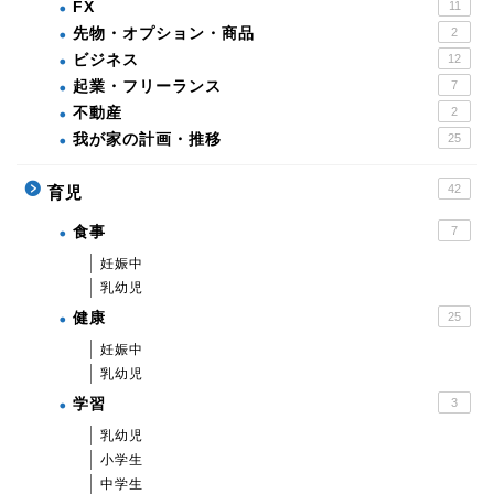
FX
11
先物・オプション・商品
2
ビジネス
12
起業・フリーランス
7
不動産
2
我が家の計画・推移
25
42
育児
食事
7
妊娠中
乳幼児
健康
25
妊娠中
乳幼児
学習
3
乳幼児
小学生
中学生