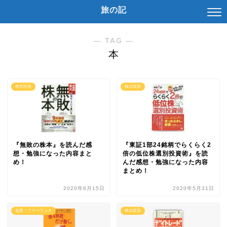
旅の記
― TAG ―
本
株式投資
株式投資
『無敗の株本』を読んだ感
『東証1部24銘柄でらくらく2
想・勉強になった内容まと
倍の低位株選別投資術』を読
め！
んだ感想・勉強になった内容
まとめ！
2020年6月15日
2020年5月31日
起業・フリーランス
株式投資